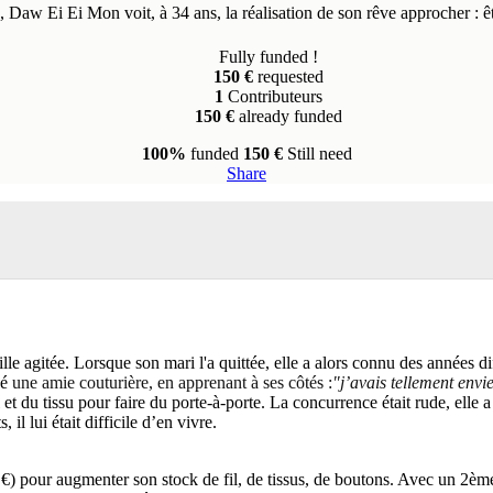
, Daw Ei Ei Mon voit, à 34 ans, la réalisation de son rêve approcher : 
Fully funded !
150 €
requested
1
Contributeurs
150 €
already funded
100%
funded
150 €
Still need
Share
gitée. Lorsque son mari l'a quittée, elle a alors connu des années diffici
dé
une amie couturière, en apprenant à ses côtés :
"j’avais tellement envi
 du tissu pour faire du porte-à-porte. La concurrence était rude, elle a d
 il lui était difficile d’en vivre.
) pour augmenter son stock de fil, de tissus, de boutons. Avec un 2ème p