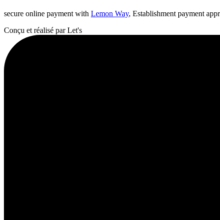
secure online payment with
Lemon Way
, Establishment payment app
Conçu et réalisé par Let's