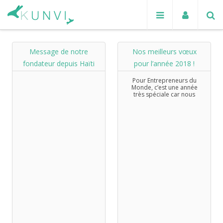
Message de notre
Nos meilleurs vœux
fondateur depuis Haïti
pour l’année 2018 !
Pour Entrepreneurs du
Monde, c’est une année
très spéciale car nous
fêtons nos 20 ans. 20 ans
d’aventures humaines avec
vous ! Des messages de
micro-entrepreneurs, de
donateurs, d’amis, nous...