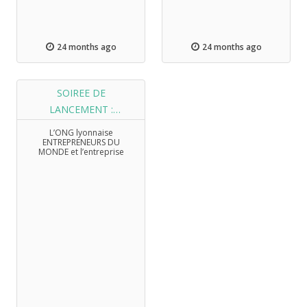
24 months ago
24 months ago
SOIREE DE
LANCEMENT :
campagne de
L’ONG lyonnaise
financement participatif
ENTREPRENEURS DU
MONDE et l’entreprise
LAGAZEL ont le plaisir de
vous convier au lancement
officiel de la campagne de
financement participatif le
jeudi 12 Octobre 2017 à
partir de 17h, à Saint-
Galmier.