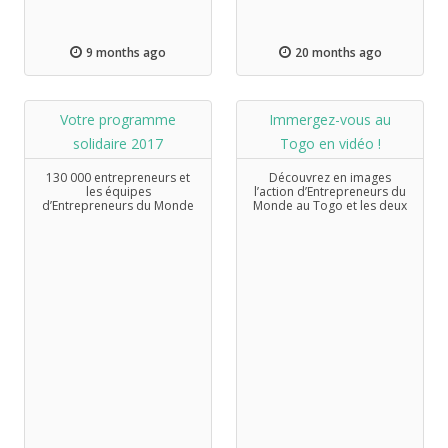
9 months ago
20 months ago
Votre programme
Immergez-vous au
solidaire 2017
Togo en vidéo !
130 000 entrepreneurs et
Découvrez en images
les équipes
l’action d’Entrepreneurs du
d’Entrepreneurs du Monde
Monde au Togo et les deux
qui les accompagnent vous
programmes qu’elle a
souhaitent beaucoup de
initiés et qui s'y
bonheur et de projets pour
développent bien !
cette nouvelle année !