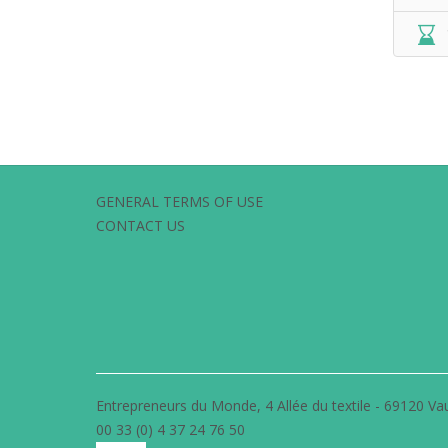
GENERAL TERMS OF USE
CONTACT US
Entrepreneurs du Monde, 4 Allée du textile - 69120 Vau
00 33 (0) 4 37 24 76 50