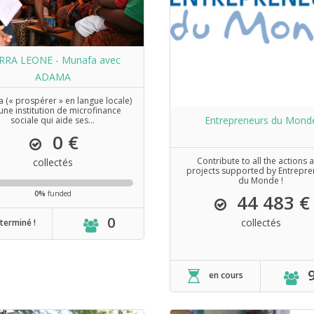
ERRA LEONE - Munafa avec
ADAMA
 (« prospérer » en langue locale)
 une institution de microfinance
Entrepreneurs du Mond
sociale qui aide ses...
0 €
Contribute to all the actions 
collectés
projects supported by Entrepr
du Monde !
0%
funded
44 483 €
0
collectés
terminé !
en cours