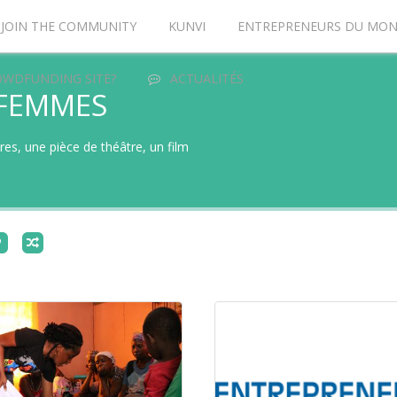
JOIN THE COMMUNITY
KUNVI
ENTREPRENEURS DU MO
OWDFUNDING SITE?
ACTUALITÉS
 FEMMES
ires, une pièce de théâtre, un film