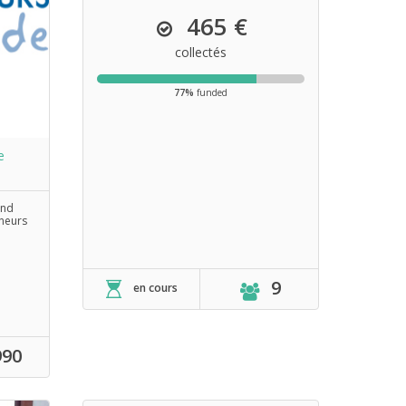
465 €
collectés
77%
funded
e
and
eneurs
9
en cours
990