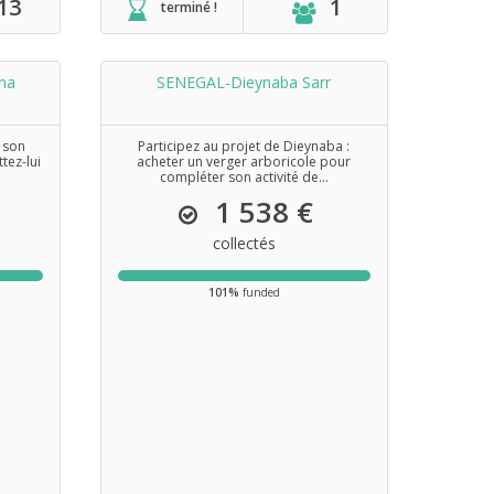
13
1
terminé !
ma
SENEGAL-Dieynaba Sarr
 son
Participez au projet de Dieynaba :
tez-lui
acheter un verger arboricole pour
compléter son activité de...
1 538 €
collectés
101%
funded