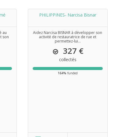
imé
PHILIPPINES- Narcisa Bisnar
é au
Aidez Narcisa BISNAR à développer son
t son
activité de restauratrice de rue et
permettez-lui...
327 €
collectés
164%
funded