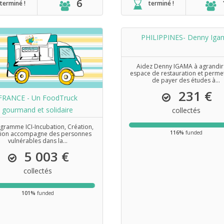
6
terminé !
terminé !
PHILIPPINES- Denny Iga
Aidez Denny IGAMA à agrandir
espace de restauration et permet
de payer des études à...
231 €
FRANCE - Un FoodTruck
gourmand et solidaire
collectés
gramme ICI-Incubation, Création,
116%
funded
sion accompagne des personnes
vulnérables dans la...
5 003 €
collectés
101%
funded