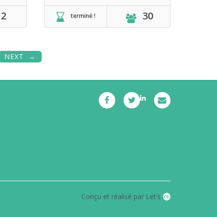
2
30
terminé !
NEXT
Conçu et réalisé par Let's