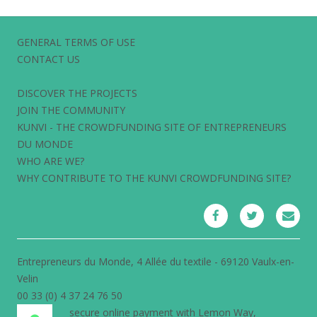
GENERAL TERMS OF USE
CONTACT US
DISCOVER THE PROJECTS
JOIN THE COMMUNITY
KUNVI - THE CROWDFUNDING SITE OF ENTREPRENEURS
DU MONDE
WHO ARE WE?
WHY CONTRIBUTE TO THE KUNVI CROWDFUNDING SITE?
Entrepreneurs du Monde, 4 Allée du textile - 69120 Vaulx-en-
Velin
00 33 (0) 4 37 24 76 50
secure online payment with
Lemon Way
,