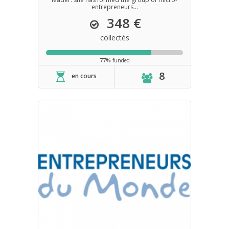
entrepreneurs...
348 €
collectés
77%
funded
8
en cours