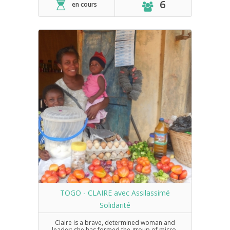
6
en cours
TOGO - CLAIRE avec Assilassimé
Solidarité
Claire is a brave, determined woman and
leader: she has formed the group of micro-