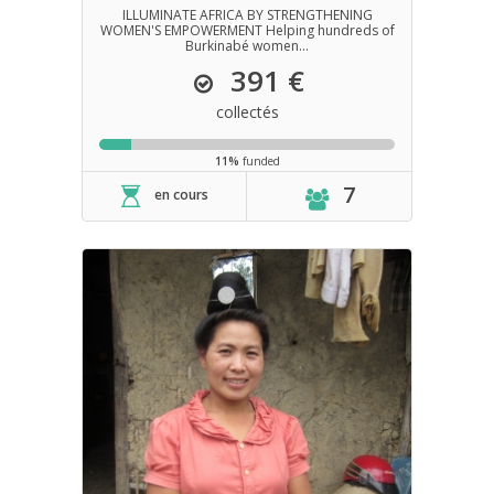
DES FEMMES
ILLUMINATE AFRICA BY STRENGTHENING
WOMEN'S EMPOWERMENT Helping hundreds of
Burkinabé women...
391 €
collectés
11%
funded
7
en cours