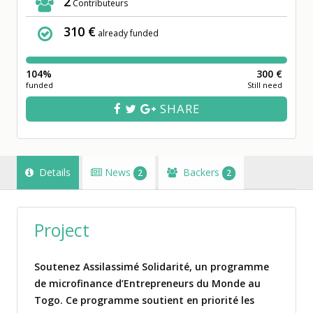
2
Contributeurs
310 €
already funded
104%
300 €
funded
Still need
SHARE
Details
News
Backers
2
2
Project
Soutenez Assilassimé Solidarité, un programme
de microfinance d’Entrepreneurs du Monde au
Togo. Ce programme soutient en priorité les