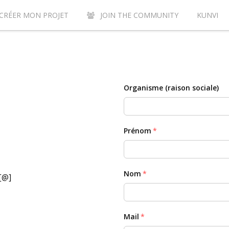
CRÉER MON PROJET
JOIN THE COMMUNITY
KUNVI
Y CONTRIBUTE TO THE KUNVI CROWDFUNDING SITE?
AC
Organisme (raison sociale)
Prénom
Nom
 [@]
Mail