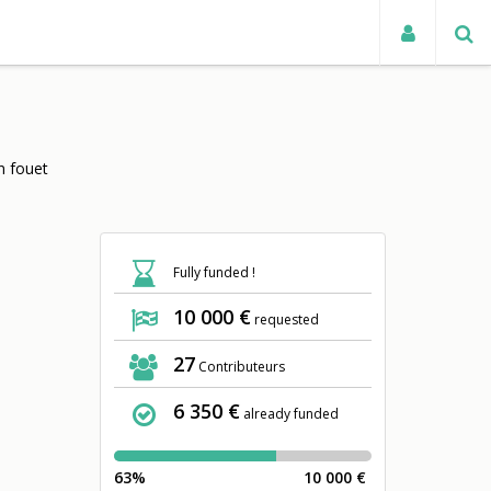
TUALITÉS
n fouet
Fully funded !
10 000 €
requested
27
Contributeurs
6 350 €
already funded
63%
10 000 €