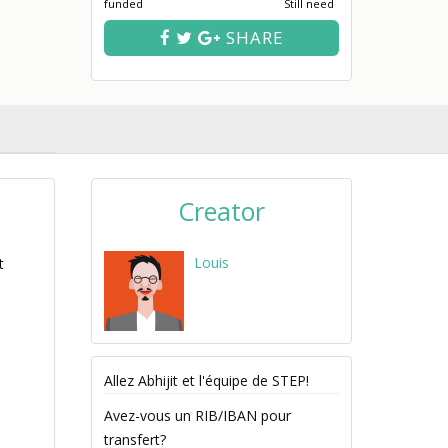
funded
Still need
SHARE
Creator
Louis
t
Allez Abhijit et l'équipe de STEP!
Avez-vous un RIB/IBAN pour
transfert?