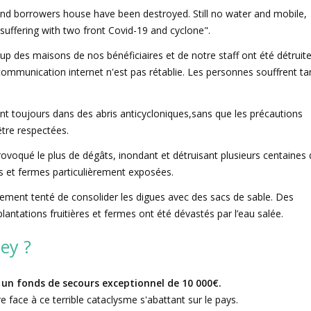
 and borrowers house have been destroyed. Still no water and mobile,
suffering with two front Covid-19 and cyclone".
up des maisons de nos bénéficiaires et de notre staff ont été détruite
communication internet n'est pas rétablie. Les personnes souffrent ta
nt toujours dans des abris anticycloniques,sans que les précautions
être respectées.
voqué le plus de dégâts, inondant et détruisant plusieurs centaines 
s et fermes particulièrement exposées.
nement tenté de consolider les digues avec des sacs de sable. Des
 plantations fruitières et fermes ont été dévastés par l’eau salée.
ey ?
un fonds de secours exceptionnel de 10 000€.
 face à ce terrible cataclysme s'abattant sur le pays.