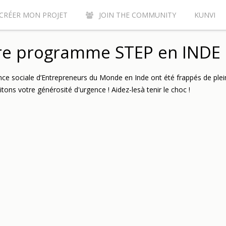
CRÉER MON PROJET
JOIN THE COMMUNITY
KUNVI
Y CONTRIBUTE TO THE KUNVI CROWDFUNDING SITE?
AC
re programme STEP en INDE
ce sociale d’Entrepreneurs du Monde en Inde ont été frappés de plei
tons votre générosité d'urgence ! Aidez-lesà tenir le choc !