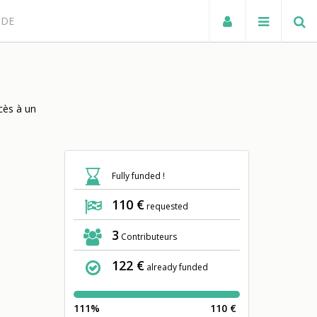
NDE
ccès à un
Fully funded !
110 €
requested
3
Contributeurs
122 €
already funded
111%
110 €