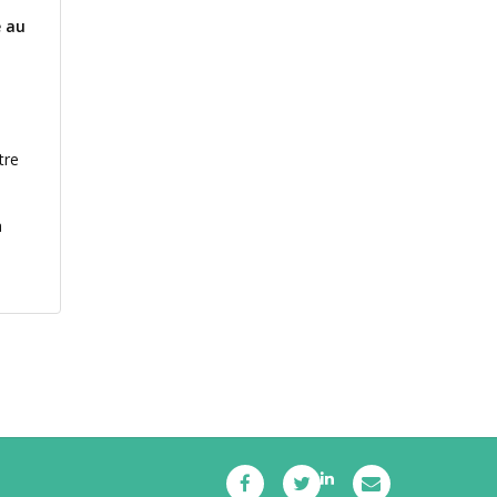
e au
tre
à