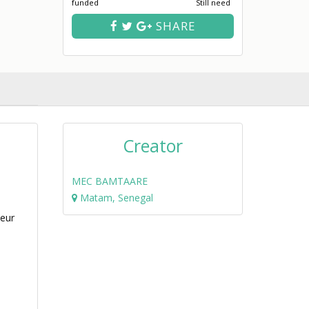
funded
Still need
SHARE
Creator
MEC BAMTAARE
Matam, Senegal
leur