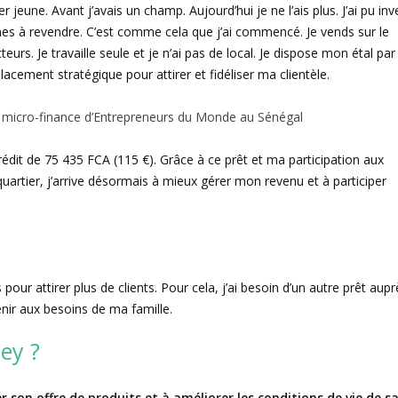
jeune. Avant j’avais un champ. Aujourd’hui je ne l’ais plus. J’ai pu inve
gumes à revendre. C’est comme cela que j’ai commencé. Je vends sur le
rs. Je travaille seule et je n’ai pas de local. Je dispose mon étal par
mplacement stratégique pour attirer et fidéliser ma clientèle.
 micro-finance d’Entrepreneurs du Monde au Sénégal
dit de 75 435 FCA (115 €). Grâce à ce prêt et ma participation aux
rtier, j’arrive désormais à mieux gérer mon revenu et à participer
 pour attirer plus de clients. Pour cela, j’ai besoin d’un autre prêt aupr
nir aux besoins de ma famille.
ey ?
 son offre de produits et à améliorer les conditions de vie de s