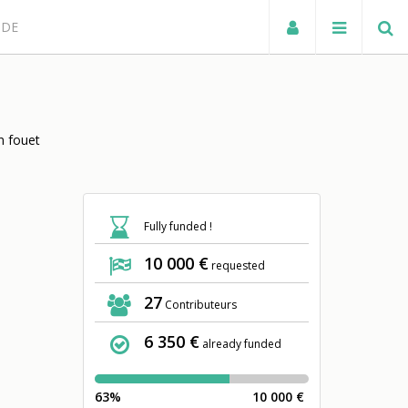
NDE
n fouet
Fully funded !
10 000 €
requested
27
Contributeurs
6 350 €
already funded
63%
10 000 €