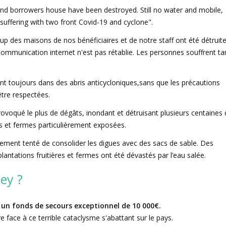
 and borrowers house have been destroyed. Still no water and mobile,
suffering with two front Covid-19 and cyclone".
up des maisons de nos bénéficiaires et de notre staff ont été détruite
communication internet n'est pas rétablie. Les personnes souffrent ta
nt toujours dans des abris anticycloniques,sans que les précautions
être respectées.
voqué le plus de dégâts, inondant et détruisant plusieurs centaines 
s et fermes particulièrement exposées.
nement tenté de consolider les digues avec des sacs de sable. Des
 plantations fruitières et fermes ont été dévastés par l’eau salée.
ey ?
un fonds de secours exceptionnel de 10 000€.
 face à ce terrible cataclysme s'abattant sur le pays.