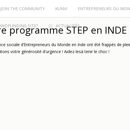
JOIN THE COMMUNITY
KUNVI
ENTREPRENEURS DU MO
OWDFUNDING SITE?
ACTUALITÉS
re programme STEP en INDE
ce sociale d’Entrepreneurs du Monde en Inde ont été frappés de plei
tons votre générosité d'urgence ! Aidez-lesà tenir le choc !