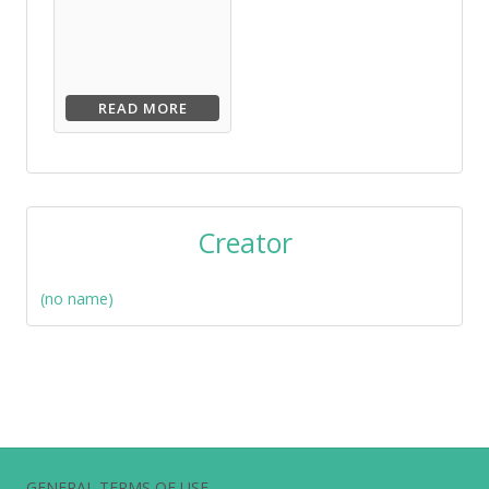
READ MORE
Creator
(no name)
GENERAL TERMS OF USE