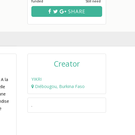
funded
Still need
SHARE
Creator
YIKRI
 A la
Diébougou, Burkina Faso
lle
nne
ndise
.
e