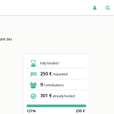
TUALITÉS
sant des
Fully funded !
250 €
requested
9
Contributeurs
301 €
already funded
121%
250 €