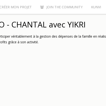
CRÉER MON PROJET
JOIN THE COMMUNITY
KUNVI
Y CONTRIBUTE TO THE KUNVI CROWDFUNDING SITE?
AC
 - CHANTAL avec YIKRI
ticiper véritablement à la gestion des dépenses de la famille en réali
rofits grâce à son activité.