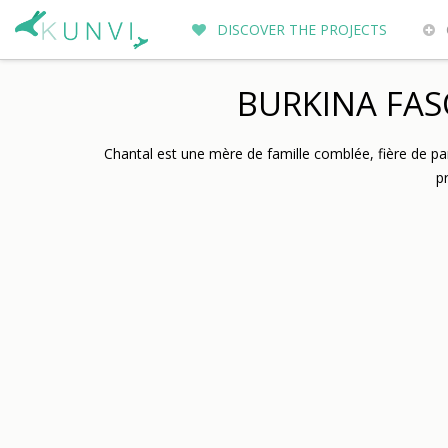
DISCOVER THE PROJECTS
ENTREPRENEURS DU MONDE
WH
BURKINA FASO
Chantal est une mère de famille comblée, fière de par
p