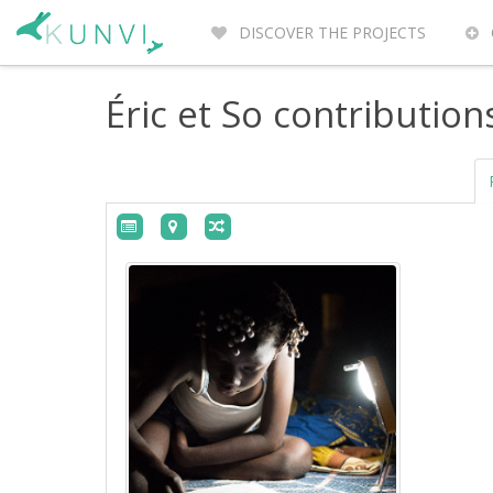
DISCOVER THE PROJECTS
ENTREPRENEURS DU MONDE
WH
Éric et So contribution