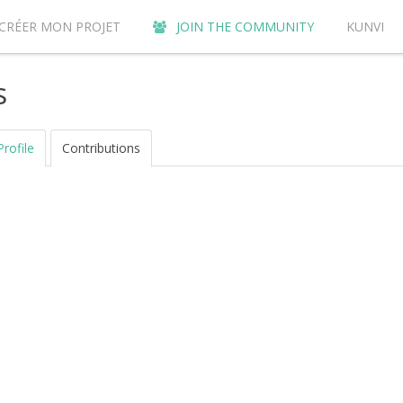
CRÉER MON PROJET
JOIN THE COMMUNITY
KUNVI
Y CONTRIBUTE TO THE KUNVI CROWDFUNDING SITE?
AC
s
Profile
Contributions