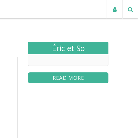
TUALITÉS
Éric et So
READ MORE