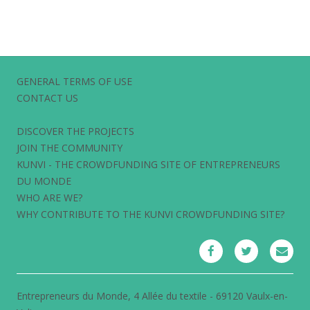
GENERAL TERMS OF USE
CONTACT US
DISCOVER THE PROJECTS
JOIN THE COMMUNITY
KUNVI - THE CROWDFUNDING SITE OF ENTREPRENEURS
DU MONDE
WHO ARE WE?
WHY CONTRIBUTE TO THE KUNVI CROWDFUNDING SITE?
Entrepreneurs du Monde, 4 Allée du textile - 69120 Vaulx-en-