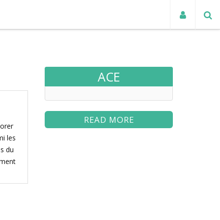
TUALITÉS
ACE
READ MORE
iorer
i les
us du
ement