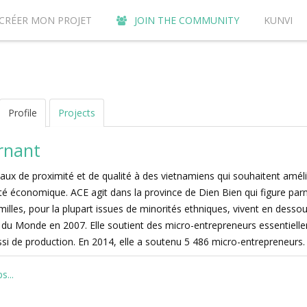
CRÉER MON PROJET
JOIN THE COMMUNITY
KUNVI
Y CONTRIBUTE TO THE KUNVI CROWDFUNDING SITE?
AC
Profile
Projects
rnant
iaux de proximité et de qualité à des vietnamiens qui souhaitent amél
ité économique. ACE agit dans la province de Dien Bien qui figure parm
illes, pour la plupart issues de minorités ethniques, vivent en desso
s du Monde en 2007. Elle soutient des micro-entrepreneurs essentiell
si de production. En 2014, elle a soutenu 5 486 micro-entrepreneurs.
...