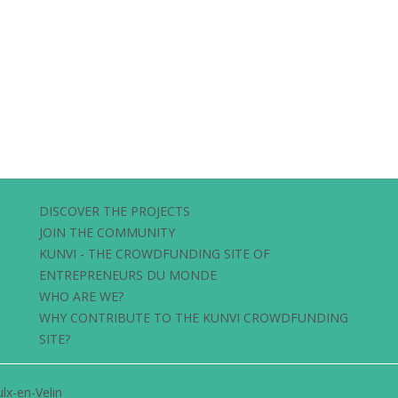
DISCOVER THE PROJECTS
JOIN THE COMMUNITY
KUNVI - THE CROWDFUNDING SITE OF
ENTREPRENEURS DU MONDE
WHO ARE WE?
WHY CONTRIBUTE TO THE KUNVI CROWDFUNDING
SITE?
lx-en-Velin