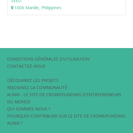
SEED
1006 Manille, Philippines
CONDITIONS GÉNÉRALES D'UTILISATION
CONTACTEZ-NOUS
DÉCOUVREZ LES PROJETS
REJOIGNEZ LA COMMUNAUTÉ
KUNVI - LE SITE DE CROWDFUNDING D'ENTREPRENEURS
DU MONDE
QUI SOMMES-NOUS ?
POURQUOI CONTRIBUER SUR LE SITE DE CROWDFUNDING
KUNVI ?