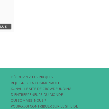
PLUS
DÉCOUVREZ LES PROJETS
REJOIGNEZ LA COMMUNAUTÉ
KUNVI - LE SITE DE CROWDFUNDING
D'ENTREPRENEURS DU MONDE
QUI SOMMES-NOUS ?
POURQUOI CONTRIBUER SUR LE SITE DE