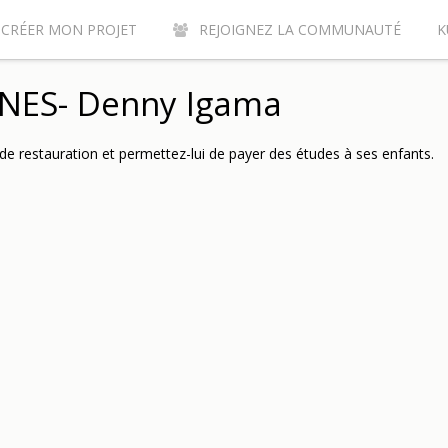
CRÉER MON PROJET
REJOIGNEZ LA COMMUNAUTÉ
K
URQUOI CONTRIBUER SUR LE SITE DE CROWDFUNDING KUNVI ?
INES- Denny Igama
 restauration et permettez-lui de payer des études à ses enfants.