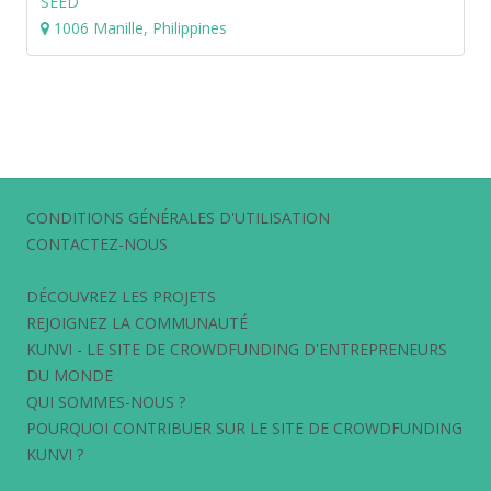
SEED
1006 Manille, Philippines
CONDITIONS GÉNÉRALES D'UTILISATION
CONTACTEZ-NOUS
DÉCOUVREZ LES PROJETS
REJOIGNEZ LA COMMUNAUTÉ
KUNVI - LE SITE DE CROWDFUNDING D'ENTREPRENEURS
DU MONDE
QUI SOMMES-NOUS ?
POURQUOI CONTRIBUER SUR LE SITE DE CROWDFUNDING
KUNVI ?