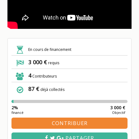
Previ
Next
ous
En cours de financement
3 000 €
requis
4
Contributeurs
87 €
déjà collectés
2%
3 000 €
financé
Objectif
CONTRIBUER
PARTAGER