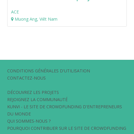
ACE
Muong Ang, Viêt Nam
CONDITIONS GÉNÉRALES D'UTILISATION
CONTACTEZ-NOUS
DÉCOUVREZ LES PROJETS
REJOIGNEZ LA COMMUNAUTÉ
KUNVI - LE SITE DE CROWDFUNDING D'ENTREPRENEURS
DU MONDE
QUI SOMMES-NOUS ?
POURQUOI CONTRIBUER SUR LE SITE DE CROWDFUNDING