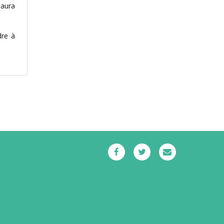
 aura
dre à