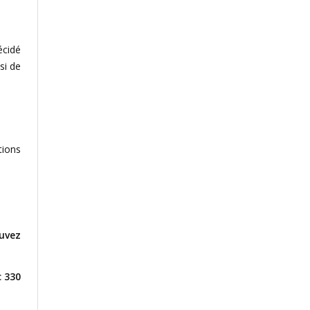
écidé
si de
tions
ouvez
c 330