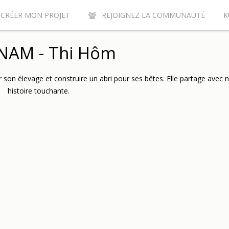
CRÉER MON PROJET
REJOIGNEZ LA COMMUNAUTÉ
K
URQUOI CONTRIBUER SUR LE SITE DE CROWDFUNDING KUNVI ?
NAM - Thi Hôm
 son élevage et construire un abri pour ses bêtes. Elle partage avec 
histoire touchante.