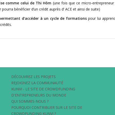
prise comme celui de Thi Hôm
(une fois que ce micro-entrepreneur
ourra bénéficier d’un crédit auprès d‘ ACE et ainsi de suite)
permettant d’accéder à un cycle de formations
pour lui appren
crédits.
DÉCOUVREZ LES PROJETS
REJOIGNEZ LA COMMUNAUTÉ
KUNVI - LE SITE DE CROWDFUNDING
D'ENTREPRENEURS DU MONDE
QUI SOMMES-NOUS ?
POURQUOI CONTRIBUER SUR LE SITE DE
CROWDFUNDING KUNVI ?