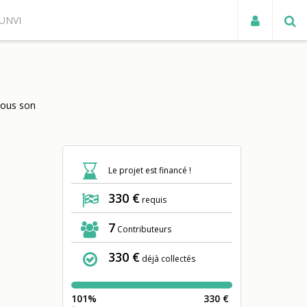
UNVI
ACTUALITÉS
nous son
Le projet est financé !
330 €
requis
7
Contributeurs
330 €
déjà collectés
101%
330 €