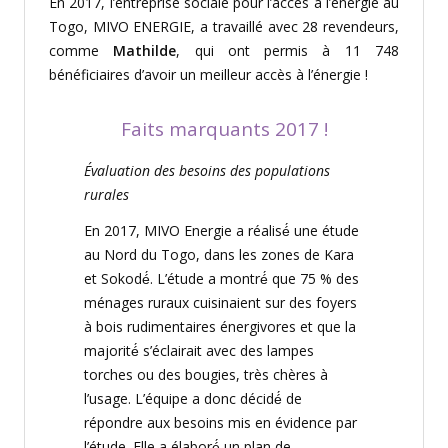
En 2017, l’entreprise sociale pour l’accès à l’énergie au
Togo, MIVO ENERGIE, a travaillé avec 28 revendeurs,
comme
Mathilde
,
qui ont permis à 11 748
bénéficiaires d’avoir un meilleur accès à l’énergie !
Faits marquants 2017 !
Évaluation
des besoins des populations
rurales
En 2017, MIVO Energie a
réalisé
́ une
étude
au Nord du Togo, dans les zones de Kara
et
Sokodé
́. L’
étude
a
montré
́ que 75 % des
ménages
ruraux cuisinaient sur des foyers
à bois rudimentaires
énergivores
et que la
majorité
́ s’
éclairait
avec des lampes
torches ou des bougies,
très
chères
à
l’usage. L’
équipe
a donc
décidé
́ de
répondre
aux besoins mis en
évidence
par
l’
étude
. Elle a
élaboré
́ un plan de