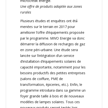
microcrédit
énergie
.
Une offre de produits adaptée aux zones
rurales
Plusieurs études et enquêtes ont été́
menées sur le terrain en 2017 pour
améliorer
l’offre d’
équipements
proposée
par le programme. MIVO Energie va donc
démarrer
la diffusion de recharges de gaz
en zone
péri-urbaine
. Une
étude
sera
lancée
sur l’
intégration
d’un service
d’installation d’
équipements
solaires de
capacite
́ importante, notamment pour les
besoins productifs des petites entreprises
(salons de coiffure, PME de
transformation,
épiceries
, etc.). Enfin,
le
programme introduira dans sa gamme un
foyer grande taille à bois et de nouveaux
modèles
de lampes solaires.
Tous ces
nouveaux produits seront
testés
lors