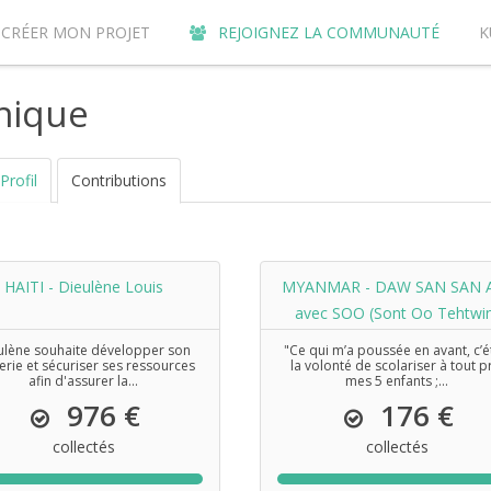
CRÉER MON PROJET
REJOIGNEZ LA COMMUNAUTÉ
K
URQUOI CONTRIBUER SUR LE SITE DE CROWDFUNDING KUNVI ?
nique
Profil
Contributions
HAITI - Dieulène Louis
MYANMAR - DAW SAN SAN 
avec SOO (Sont Oo Tehtwi
ulène souhaite développer son
"Ce qui m’a poussée en avant, c’é
erie et sécuriser ses ressources
la volonté de scolariser à tout p
afin d'assurer la...
mes 5 enfants ;...
976 €
176 €
collectés
collectés