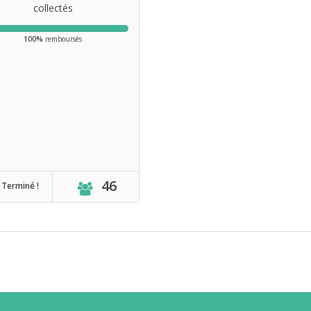
collectés
100%
remboursés
46
Terminé !