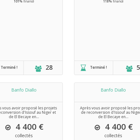
101%
financé
118%
financé
28
5
Terminé !
Terminé !
Banfo Diallo
Banfo Diallo
 vous avoir proposé les projets
Après vous avoir proposé les pro
econversion d'Issouf au Niger et
de reconversion d'Issouf au Nige
de El Becaye en...
de El Becaye en...
4 400 €
4 400 €
collectés
collectés