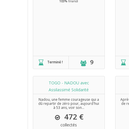
103%
financé
9
Terminé !
TOGO - NADOU avec
Assilassimé Solidarité
Nadou, une femme courageuse qui a
Après
dû repartir de zéro pour, aujourd'hui
de r
à 53 ans, voir son...
472 €
collectés