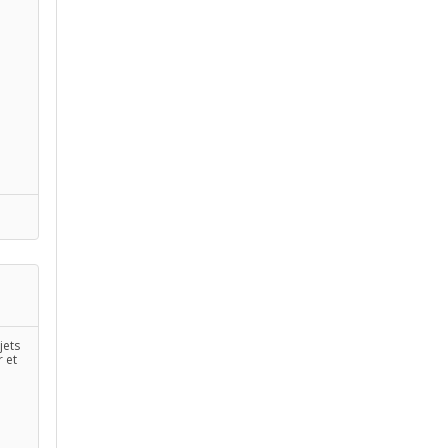
jets
r et