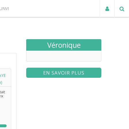
UNVI
ACTUALITÉS
Véronique
EN SAVOIR PLUS
AYE
n)
tait
rix