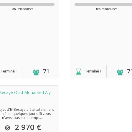
0%
remboursés
0%
remboursés
71
7
Terminé !
Terminé !
 Becaye Ould Mohamed Aly
ojet d'El Becaye a été totalement
ancé en quelques jours. Si vous
n'avez pas eu le temps...
2 970 €