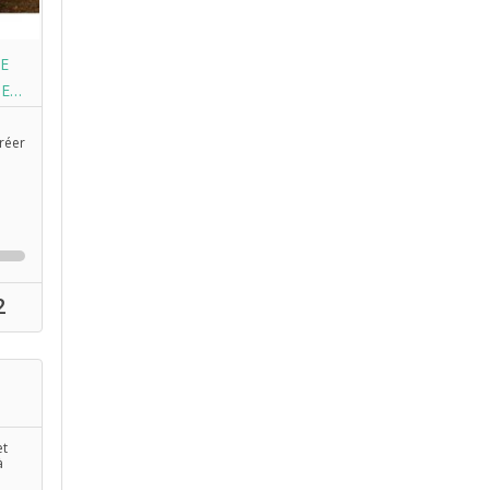
E
DE
réer
2
et
à