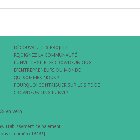
DÉCOUVREZ LES PROJETS
REJOIGNEZ LA COMMUNAUTÉ
KUNVI - LE SITE DE CROWDFUNDING
D'ENTREPRENEURS DU MONDE
QUI SOMMES-NOUS ?
POURQUOI CONTRIBUER SUR LE SITE DE
CROWDFUNDING KUNVI ?
lx-en-Velin
ay
, Etablissement de paiement
sous le numéro 16568J.