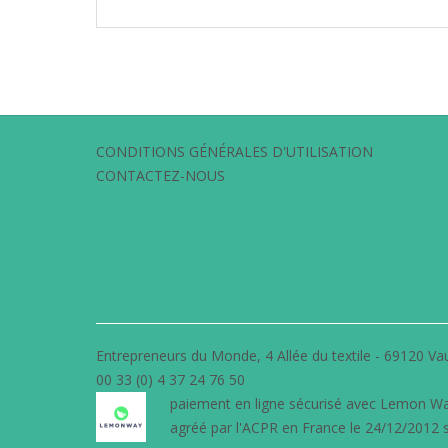
CONDITIONS GÉNÉRALES D'UTILISATION
CONTACTEZ-NOUS
Entrepreneurs du Monde, 4 Allée du textile - 69120 Vau
00 33 (0) 4 37 24 76 50
paiement en ligne sécurisé avec
Lemon W
agréé par l'ACPR en France le 24/12/2012 