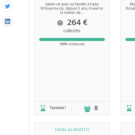
Salam vit avec sa famille à Fada
Mic
N’Gourma où, depuis 5 ans, il exerce
Rosal
le métier de...
264 €
collectés
100%
remboursés
8
Terminé !
Dindo ALIBANTO