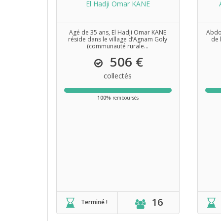
El Hadji Omar KANE
Agé de 35 ans, El Hadji Omar KANE
Abdou
réside dans le village d’Agnam Goly
de 
(communauté rurale...
506 €
collectés
100%
remboursés
16
Terminé !