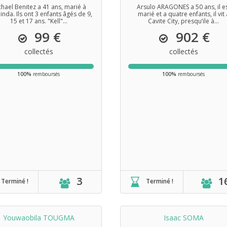
hael Benitez a 41 ans, marié à
Arsulo ARAGONES a 50 ans, il e
inda. Ils ont 3 enfants âgés de 9,
marié et a quatre enfants, il vit 
15 et 17 ans. "Kell"...
Cavite City, presqu’ile à...
99 €
902 €
collectés
collectés
100%
remboursés
100%
remboursés
3
1
Terminé !
Terminé !
Youwaobila TOUGMA
Isaac SOMA