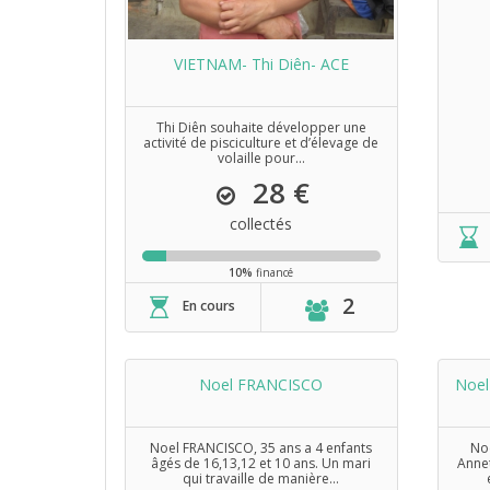
VIETNAM- Thi Diên- ACE
Thi Diên souhaite développer une
activité de pisciculture et d’élevage de
volaille pour...
28 €
collectés
10%
financé
2
En cours
Noel FRANCISCO
Noel
Noel FRANCISCO, 35 ans a 4 enfants
Noe
âgés de 16,13,12 et 10 ans. Un mari
Annet
qui travaille de manière...