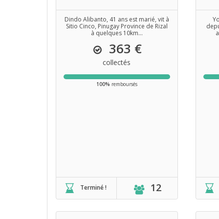
Dindo Alibanto, 41 ans est marié, vit à
Y
Sitio Cinco, Pinugay Province de Rizal
depu
à quelques 10km...
a
363 €
collectés
100%
remboursés
12
Terminé !