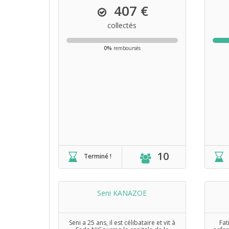
407 €
collectés
0%
remboursés
10
Terminé !
Seni KANAZOE
Seni a 25 ans, il est célibataire et vit à
Fat