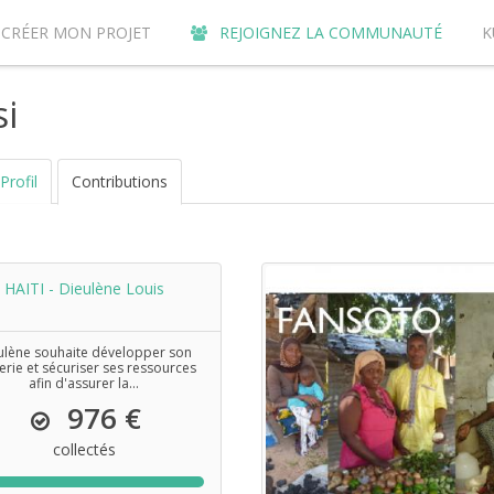
CRÉER MON PROJET
REJOIGNEZ LA COMMUNAUTÉ
K
URQUOI CONTRIBUER SUR LE SITE DE CROWDFUNDING KUNVI ?
si
Profil
Contributions
HAITI - Dieulène Louis
ulène souhaite développer son
erie et sécuriser ses ressources
afin d'assurer la...
976 €
collectés