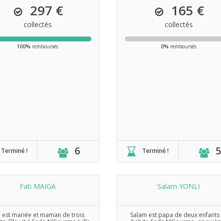
297 €
165 €
collectés
collectés
100%
remboursés
0%
remboursés
6
5
Terminé !
Terminé !
Fati MAIGA
Salam YONLI
i est mariée et maman de trois
Salam est papa de deux enfants ;