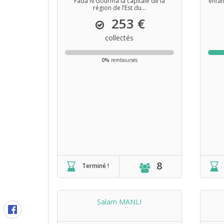
Fada N'Gourma la capitale de la
enfan
région de l’Est du...
253 €
collectés
0%
remboursés
8
Terminé !
Salam MANLI