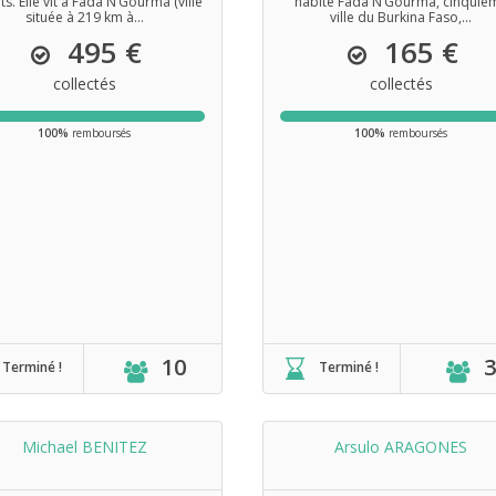
ts. Elle vit à Fada N’Gourma (ville
habite Fada N’Gourma, cinquiè
située à 219 km à...
ville du Burkina Faso,...
495 €
165 €
collectés
collectés
100%
remboursés
100%
remboursés
10
3
Terminé !
Terminé !
Michael BENITEZ
Arsulo ARAGONES