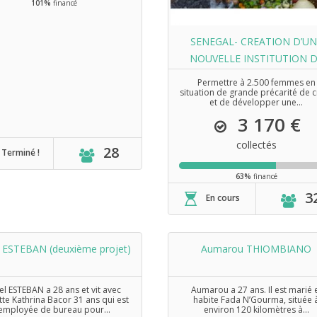
101%
financé
SENEGAL- CREATION D’UN
NOUVELLE INSTITUTION 
MICROFINANCE SOCIALE
Permettre à 2.500 femmes en
situation de grande précarité de c
et de développer une...
3 170 €
collectés
28
Terminé !
63%
financé
3
En cours
 ESTEBAN (deuxième projet)
Aumarou THIOMBIANO
l ESTEBAN a 28 ans et vit avec
Aumarou a 27 ans. Il est marié 
te Kathrina Bacor 31 ans qui est
habite Fada N’Gourma, située 
employée de bureau pour...
environ 120 kilomètres à...