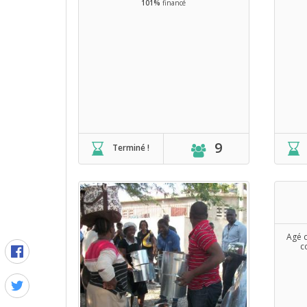
101%
financé
9
Terminé !
Agé 
c