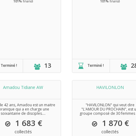
101%
financé
101%
financé
13
2
Terminé !
Terminé !
Amadou Tidiane AW
HAVILONLON
de 42 ans, Amadou est un maitre
"HAVILONLON" qui veut dire
oranique qui a en charge une
"L'AMOUR DU PROCHAIN", est 
soixantaine de disciples....
groupe composé de 30 femmes
quartier...
1 683 €
1 870 €
collectés
collectés