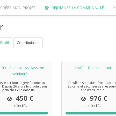
CRÉER MON PROJET
REJOIGNEZ LA COMMUNAUTÉ
K
URQUOI CONTRIBUER SUR LE SITE DE CROWDFUNDING KUNVI ?
r
Profil
Contributions
GO - Clarisse- Assilassimé
HAITI - Dieulène Louis
Solidarité
risse est boulangère à Lomé au
Dieulène souhaite développer s
. Depuis 26 ans elle produit son
épicerie et sécuriser ses ressour
pain chez elle dans un...
afin d'assurer la...
450 €
976 €
collectés
collectés