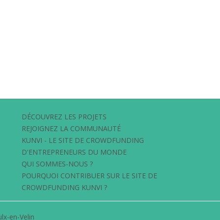
DÉCOUVREZ LES PROJETS
REJOIGNEZ LA COMMUNAUTÉ
KUNVI - LE SITE DE CROWDFUNDING
D'ENTREPRENEURS DU MONDE
QUI SOMMES-NOUS ?
POURQUOI CONTRIBUER SUR LE SITE DE
CROWDFUNDING KUNVI ?
lx-en-Velin