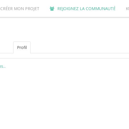
CRÉER MON PROJET
REJOIGNEZ LA COMMUNAUTÉ
K
URQUOI CONTRIBUER SUR LE SITE DE CROWDFUNDING KUNVI ?
Profil
...