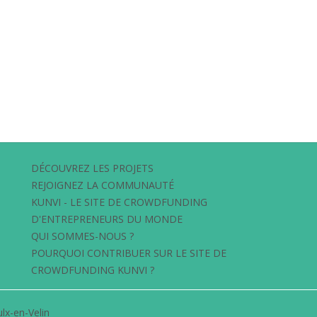
DÉCOUVREZ LES PROJETS
REJOIGNEZ LA COMMUNAUTÉ
KUNVI - LE SITE DE CROWDFUNDING
D'ENTREPRENEURS DU MONDE
QUI SOMMES-NOUS ?
POURQUOI CONTRIBUER SUR LE SITE DE
CROWDFUNDING KUNVI ?
lx-en-Velin