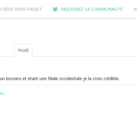
CRÉER MON PROJET
REJOIGNEZ LA COMMUNAUTÉ
K
URQUOI CONTRIBUER SUR LE SITE DE CROWDFUNDING KUNVI ?
Profil
un besoins et etant une filiale occidentale je la crois crédible.
...