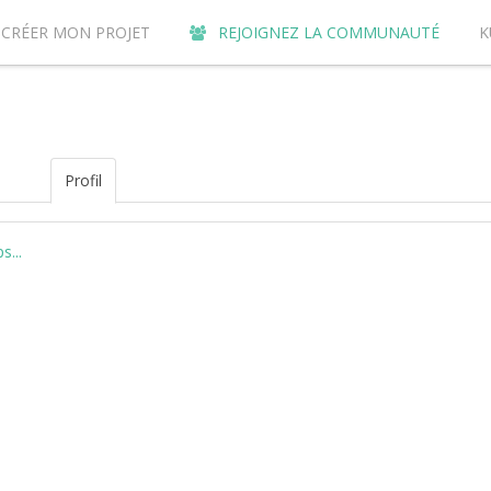
CRÉER MON PROJET
REJOIGNEZ LA COMMUNAUTÉ
K
URQUOI CONTRIBUER SUR LE SITE DE CROWDFUNDING KUNVI ?
Profil
...