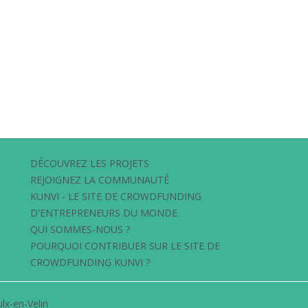
DÉCOUVREZ LES PROJETS
REJOIGNEZ LA COMMUNAUTÉ
KUNVI - LE SITE DE CROWDFUNDING
D'ENTREPRENEURS DU MONDE
QUI SOMMES-NOUS ?
POURQUOI CONTRIBUER SUR LE SITE DE
CROWDFUNDING KUNVI ?
lx-en-Velin