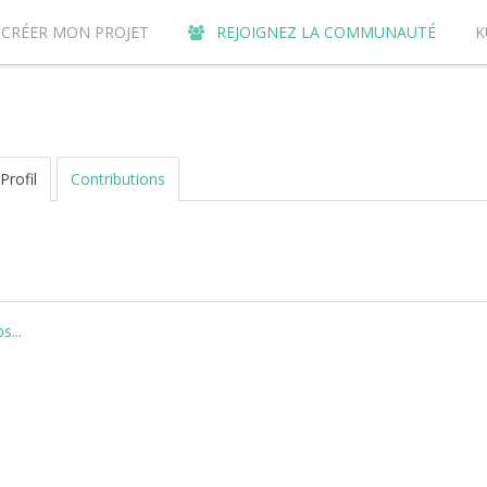
CRÉER MON PROJET
REJOIGNEZ LA COMMUNAUTÉ
K
URQUOI CONTRIBUER SUR LE SITE DE CROWDFUNDING KUNVI ?
Profil
Contributions
...