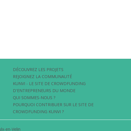
DÉCOUVREZ LES PROJETS
REJOIGNEZ LA COMMUNAUTÉ
KUNVI - LE SITE DE CROWDFUNDING
D'ENTREPRENEURS DU MONDE
QUI SOMMES-NOUS ?
POURQUOI CONTRIBUER SUR LE SITE DE
CROWDFUNDING KUNVI ?
lx-en-Velin