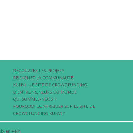
DÉCOUVREZ LES PROJETS
REJOIGNEZ LA COMMUNAUTÉ
KUNVI - LE SITE DE CROWDFUNDING
D'ENTREPRENEURS DU MONDE
QUI SOMMES-NOUS ?
POURQUOI CONTRIBUER SUR LE SITE DE
CROWDFUNDING KUNVI ?
lx-en-Velin