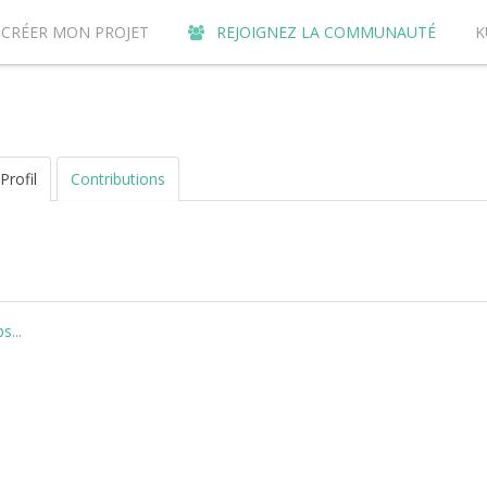
CRÉER MON PROJET
REJOIGNEZ LA COMMUNAUTÉ
K
URQUOI CONTRIBUER SUR LE SITE DE CROWDFUNDING KUNVI ?
Profil
Contributions
...