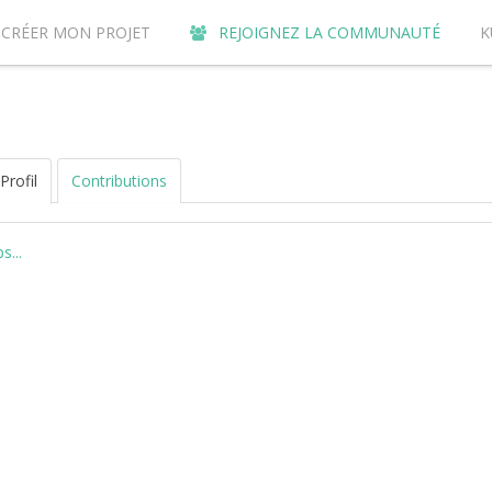
CRÉER MON PROJET
REJOIGNEZ LA COMMUNAUTÉ
K
URQUOI CONTRIBUER SUR LE SITE DE CROWDFUNDING KUNVI ?
Profil
Contributions
...