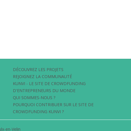
DÉCOUVREZ LES PROJETS
REJOIGNEZ LA COMMUNAUTÉ
KUNVI - LE SITE DE CROWDFUNDING
D'ENTREPRENEURS DU MONDE
QUI SOMMES-NOUS ?
POURQUOI CONTRIBUER SUR LE SITE DE
CROWDFUNDING KUNVI ?
lx-en-Velin