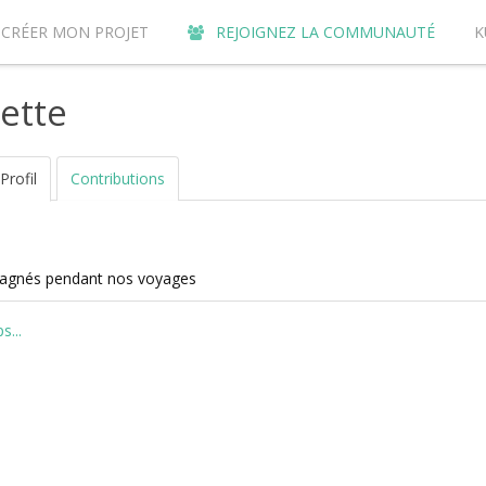
CRÉER MON PROJET
REJOIGNEZ LA COMMUNAUTÉ
K
URQUOI CONTRIBUER SUR LE SITE DE CROWDFUNDING KUNVI ?
lette
Profil
Contributions
mpagnés pendant nos voyages
...