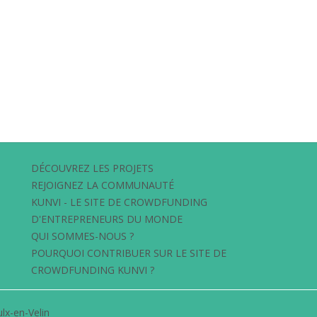
DÉCOUVREZ LES PROJETS
REJOIGNEZ LA COMMUNAUTÉ
KUNVI - LE SITE DE CROWDFUNDING
D'ENTREPRENEURS DU MONDE
QUI SOMMES-NOUS ?
POURQUOI CONTRIBUER SUR LE SITE DE
CROWDFUNDING KUNVI ?
lx-en-Velin