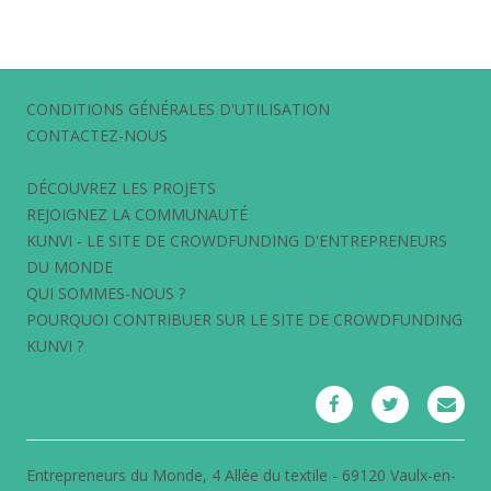
CONDITIONS GÉNÉRALES D'UTILISATION
CONTACTEZ-NOUS
DÉCOUVREZ LES PROJETS
REJOIGNEZ LA COMMUNAUTÉ
KUNVI - LE SITE DE CROWDFUNDING D'ENTREPRENEURS
DU MONDE
QUI SOMMES-NOUS ?
POURQUOI CONTRIBUER SUR LE SITE DE CROWDFUNDING
KUNVI ?
Entrepreneurs du Monde, 4 Allée du textile - 69120 Vaulx-en-