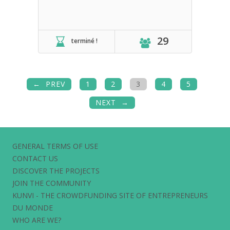
29
terminé !
PREV
1
2
3
4
5
NEXT
GENERAL TERMS OF USE
CONTACT US
DISCOVER THE PROJECTS
JOIN THE COMMUNITY
KUNVI - THE CROWDFUNDING SITE OF ENTREPRENEURS
DU MONDE
WHO ARE WE?