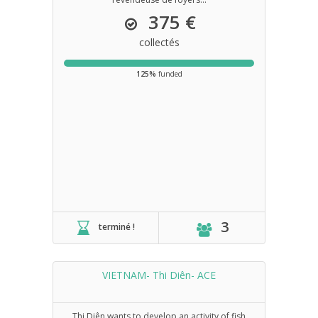
375 €
collectés
125%
funded
3
terminé !
VIETNAM- Thi Diên- ACE
Thi Diên wants to develop an activity of fish