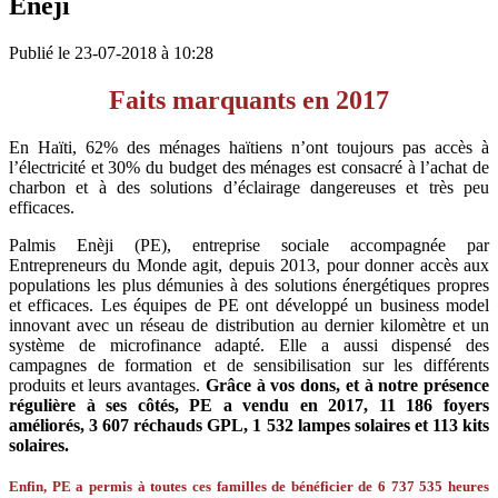
Eneji
Publié le 23-07-2018 à 10:28
Faits marquants en 2017
En Haïti, 62% des ménages haïtiens n’ont toujours pas accès à
l’électricité et 30% du budget des ménages est
consacré
à l’achat de
charbon et
à
des solutions d’éclairage dangereuses et très peu
efficaces.
Palmis
Enèji
(PE), entreprise sociale accompagnée par
Entrepreneurs du Monde agit
,
depuis 2013
,
pour donner accès aux
populations les plus démunies à des solutions énergétiques propres
et efficaces. Les équipes de PE ont développé un business model
innovant
avec un réseau de distribution au dernier kilomètre et un
système de microfinance adapté. Elle a aussi
dispensé
des
campagnes de formation et de sensibilisation sur les
différents
produits et leurs avantages.
Grâce à vos dons, et à notre présence
régulière à ses côtés,
PE a vendu en 2017
,
11 186 foyers
améliorés, 3 607 réchauds GPL, 1 532 lampes solaires et 113 kits
solaires.
Enfin, PE a permis à toutes ces familles de bénéficier de 6 737 535 heures