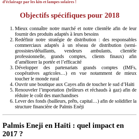
d’éclairage par les kits et lampes solaires !
Objectifs
spécifiques
pour
2018
Mieux connaître notre marché et notre clientèle afin de leur
fournir des produits adaptés
à leurs besoins
Redéfinir notre stratégie de distribution : des responsables
commerciaux adaptés à un réseau de distribution (semi-
grossistes/détail
lants, vendeurs ambulants, clientèle
professionnelle, grands comptes, clients finaux) afin
d’améliorer la portée et l’efficacité
Développer des partenariats grands comptes (
IMFs
,
coopératives agricoles…) en vue notamment de mieux
toucher le monde rural
O
uvrir une boutique aux Cayes afin de toucher le sud d’Haïti
Renouveler l’importation (brûleurs et réchauds à gaz) afin de
réduire le coût des marchandises
Lever des fonds (bailleurs, prêts, capital…) afin de solidifier la
structure financière de
Palmis
E
nèji
Palmis Eneji en Haïti : quel impact en
2017 ?