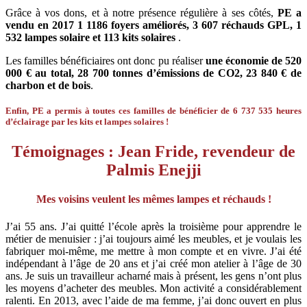
Grâce à vos dons, et à notre présence régulière à ses côtés,
PE a
vendu en 2017 1 1186 foyers améliorés, 3 607 réchauds GPL, 1
532 lampes solaire et 113 kits solaires
.
Les familles bénéficiaires ont donc pu réaliser
une économie de 520
000 € au total, 28 700 tonnes d’émissions de CO2, 23 840 € de
charbon et de bois
.
Enfin, PE a permis à toutes ces familles de bénéficier de 6 737 535 heures
d’éclairage par les kits et lampes solaires !
Témoignages : Jean Fride, revendeur de
Palmis Enejji
Mes voisins veulent les mêmes lampes et réchauds !
J’ai 55 ans. J’ai quitté l’école après la troisième pour apprendre le
métier de menuisier : j’ai toujours aimé les meubles, et je voulais les
fabriquer moi-même, me mettre à mon compte et en vivre. J’ai été
indépendant à l’âge de 20 ans et j’ai créé mon atelier à l’âge de 30
ans. Je suis un travailleur acharné mais à présent, les gens n’ont plus
les moyens d’acheter des meubles. Mon activité a considérablement
ralenti. En 2013, avec l’aide de ma femme, j’ai donc ouvert en plus