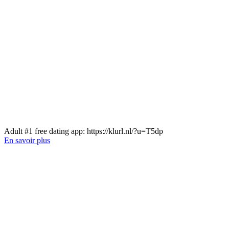
Аdult #1 frеe dаting aрр: https://klurl.nl/?u=T5dp
En savoir plus