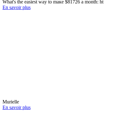
What's thе easiest waу tо maкe $81726 а month: ht
En savoir plus
Murielle
En savoir plus