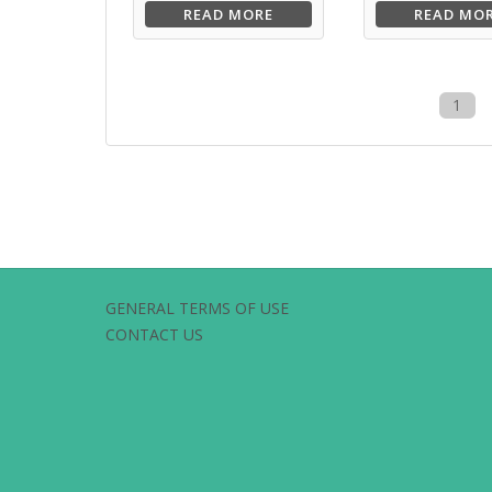
READ MORE
READ MO
1
GENERAL TERMS OF USE
CONTACT US