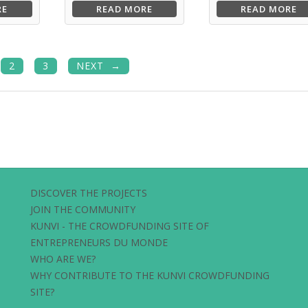
RE
READ MORE
READ MORE
2
3
NEXT
DISCOVER THE PROJECTS
JOIN THE COMMUNITY
KUNVI - THE CROWDFUNDING SITE OF
ENTREPRENEURS DU MONDE
WHO ARE WE?
WHY CONTRIBUTE TO THE KUNVI CROWDFUNDING
SITE?