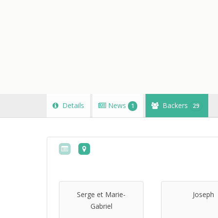
Details
News
Backers
1
29
Serge et Marie-
Joseph
Gabriel