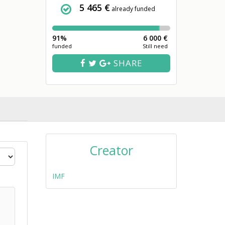
5 465 €
already funded
91%
6 000 €
funded
Still need
SHARE
Creator
IMF