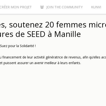
CRÉER MON PROJET
JOIN THE COMMUNITY
KUNVI
Y CONTRIBUTE TO THE KUNVI CROWDFUNDING SITE?
AC
es, soutenez 20 femmes micr
res de SEED à Manille
Suez pour la Solidarité !
nancement de leur activité génératrice de revenus, afin qu’elles ac
 et puissent assurer un avenir meilleur à leurs enfants.