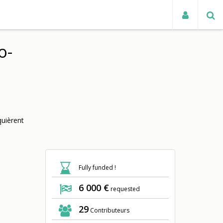
TUALITÉS
o-
quièrent
Fully funded !
6 000 €
requested
29
Contributeurs