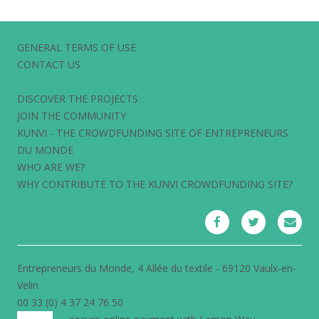
GENERAL TERMS OF USE
CONTACT US
DISCOVER THE PROJECTS
JOIN THE COMMUNITY
KUNVI - THE CROWDFUNDING SITE OF ENTREPRENEURS
DU MONDE
WHO ARE WE?
WHY CONTRIBUTE TO THE KUNVI CROWDFUNDING SITE?
Entrepreneurs du Monde, 4 Allée du textile - 69120 Vaulx-en-
Velin
00 33 (0) 4 37 24 76 50