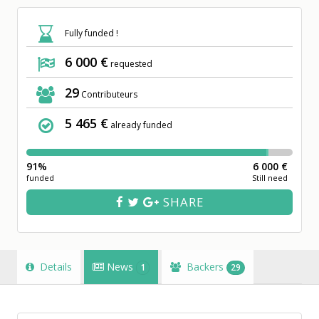
Fully funded !
6 000 €
requested
29
Contributeurs
5 465 €
already funded
91%
6 000 €
funded
Still need
SHARE
Details
News
Backers
1
29