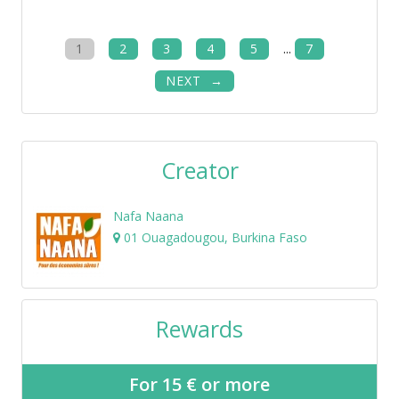
1
2
3
4
5
...
7
NEXT
Creator
Nafa Naana
01 Ouagadougou, Burkina Faso
Rewards
For 15 € or more