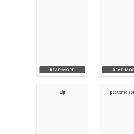
READ MORE
READ MO
Elji
petitemaiso