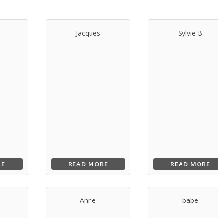
e
Jacques
Sylvie B
RE
READ MORE
READ MORE
Anne
babe