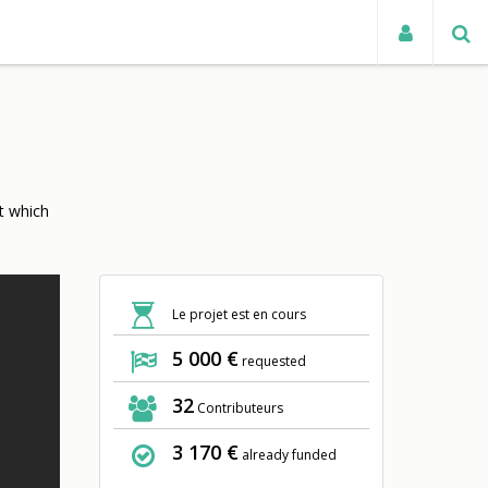
TUALITÉS
t which
Le projet est en cours
5 000 €
requested
32
Contributeurs
3 170 €
already funded