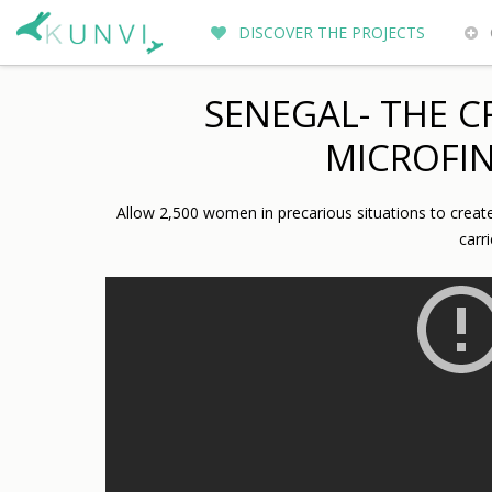
DISCOVER THE PROJECTS
ENTREPRENEURS DU MONDE
WH
SENEGAL- THE C
MICROFIN
Allow 2,500 women in precarious situations to create
carr