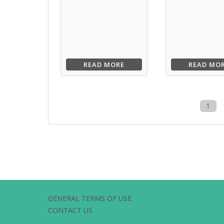
READ MORE
READ MO
1
GENERAL TERMS OF USE
CONTACT US