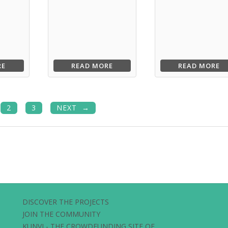
RE
READ MORE
READ MORE
2
3
NEXT
DISCOVER THE PROJECTS
JOIN THE COMMUNITY
KUNVI - THE CROWDFUNDING SITE OF