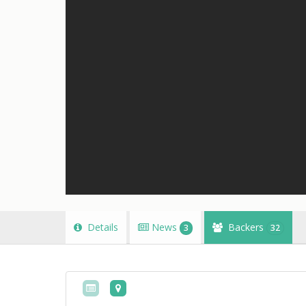
Details
News
Backers
3
32