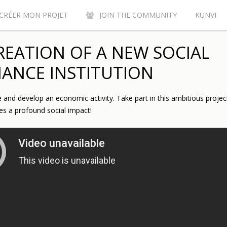
CRÉER MON PROJET
JOIN THE COMMUNITY
KUNVI
Y CONTRIBUTE TO THE KUNVI CROWDFUNDING SITE?
AC
REATION OF A NEW SOCIAL
ANCE INSTITUTION
 and develop an economic activity. Take part in this ambitious projec
ies a profound social impact!