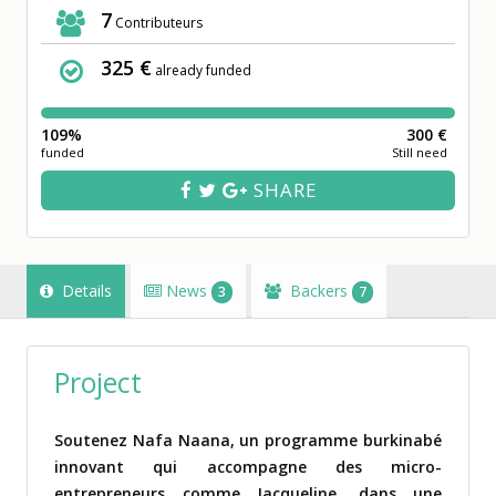
7
Contributeurs
325 €
already funded
109%
300 €
funded
Still need
SHARE
Details
News
Backers
3
7
Project
Soutenez Nafa Naana, un programme burkinabé
innovant qui accompagne des micro-
entrepreneurs comme Jacqueline, dans une