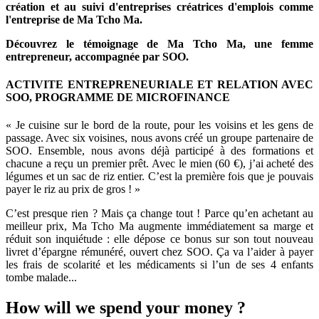
création et au suivi d'entreprises créatrices d'emplois comme
l'entreprise de Ma Tcho Ma.
Découvrez le témoignage de Ma Tcho Ma, une femme
entrepreneur, accompagnée par SOO.
ACTIVITE ENTREPRENEURIALE ET RELATION AVEC
SOO, PROGRAMME DE MICROFINANCE
« Je cuisine sur le bord de la rou­te, pour les voisins et les gens de
passage. Avec six voisines, nous avons créé un groupe partenaire de
SOO. Ensemble, nous avons déjà parti­cipé à des formations et
chacune a reçu un premier prêt. Avec le mien (60 €), j’ai acheté des
légumes et un sac de riz en­tier. C’est la première fois que je pouvais
payer le riz au prix de gros ! »
C’est presque rien ? Mais ça change tout ! Parce qu’en ache­tant au
meilleur prix, Ma Tcho Ma augmente immédiatement sa marge et
réduit son inquié­tude : elle dépose ce bonus sur son tout nouveau
livret d’épar­gne rémunéré, ouvert chez SOO. Ça va l’aider à payer
les frais de scolarité et les médica­ments si l’un de ses 4 enfants
tombe malade...
How will we spend your money ?