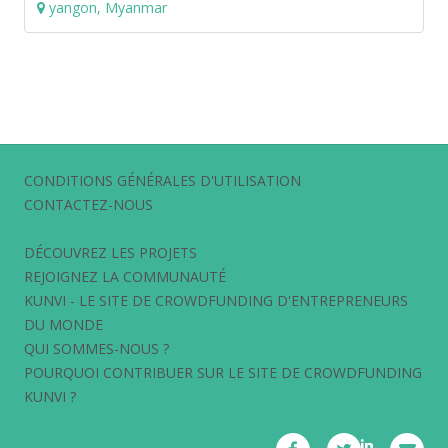
yangon, Myanmar
CONDITIONS GÉNÉRALES D'UTILISATION
CONTACTEZ-NOUS
DÉCOUVREZ LES PROJETS
REJOIGNEZ LA COMMUNAUTÉ
KUNVI - LE SITE DE CROWDFUNDING D'ENTREPRENEURS
DU MONDE
QUI SOMMES-NOUS ?
POURQUOI CONTRIBUER SUR LE SITE DE CROWDFUNDING
KUNVI ?