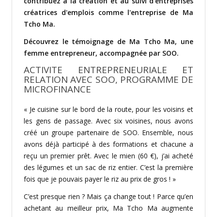
contribuez à la création et au suivi d'entreprises
créatrices d'emplois comme l'entreprise de Ma
Tcho Ma.
Découvrez le témoignage de Ma Tcho Ma, une
femme entrepreneur, accompagnée par SOO.
ACTIVITE ENTREPRENEURIALE ET
RELATION AVEC SOO, PROGRAMME DE
MICROFINANCE
« Je cuisine sur le bord de la rou­te, pour les voisins et
les gens de passage. Avec six voisines, nous avons
créé un groupe partenaire de SOO. Ensemble, nous
avons déjà parti­cipé à des formations et chacune a
reçu un premier prêt. Avec le mien (60 €), j’ai acheté
des légumes et un sac de riz en­tier. C’est la première
fois que je pouvais payer le riz au prix de gros ! »
C’est presque rien ? Mais ça change tout ! Parce qu’en
ache­tant au meilleur prix, Ma Tcho Ma augmente