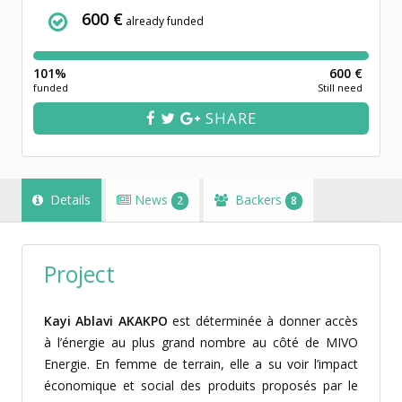
600 €
already funded
101%
600 €
funded
Still need
SHARE
Details
News
Backers
2
8
Project
Kayi Ablavi AKAKPO
est déterminée
à donner accès
à l’énergie au plus grand nombre au côté de
MIVO
Energie. En femme de terrain, elle a su voir l’impact
économique et social des produits proposés par le