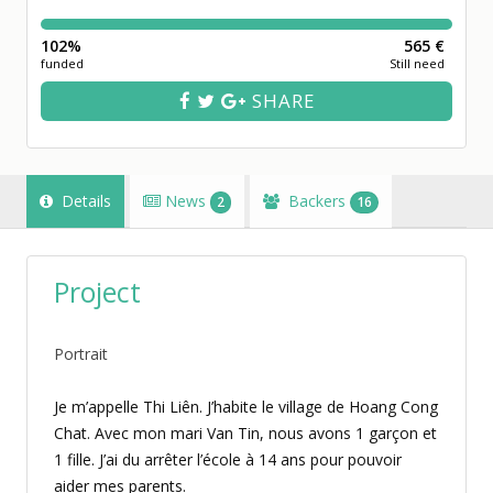
102%
565 €
funded
Still need
SHARE
Details
News
Backers
2
16
Project
Portrait
Je m’appelle Thi Liên. J’habite le village de Hoang Cong
Chat. Avec mon mari Van Tin, nous avons 1 garçon et
1 fille. J’ai du arrêter l’école à 14 ans pour pouvoir
aider mes parents.