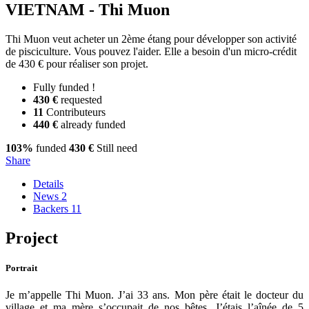
VIETNAM - Thi Muon
Thi Muon veut acheter un 2ème étang pour développer son activité
de pisciculture. Vous pouvez l'aider. Elle a besoin d'un micro-crédit
de 430 € pour réaliser son projet.
Fully funded !
430 €
requested
11
Contributeurs
440 €
already funded
103%
funded
430 €
Still need
Share
Details
News
2
Backers
11
Project
Portrait
Je m’appelle Thi Muon. J’ai 33 ans. Mon père était le docteur du
village et ma mère s’occupait de nos bêtes. J’étais l’aînée de 5