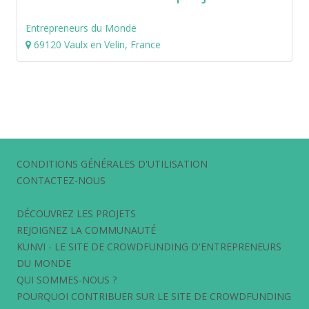
Entrepreneurs du Monde
69120 Vaulx en Velin, France
CONDITIONS GÉNÉRALES D'UTILISATION
CONTACTEZ-NOUS
DÉCOUVREZ LES PROJETS
REJOIGNEZ LA COMMUNAUTÉ
KUNVI - LE SITE DE CROWDFUNDING D'ENTREPRENEURS
DU MONDE
QUI SOMMES-NOUS ?
POURQUOI CONTRIBUER SUR LE SITE DE CROWDFUNDING