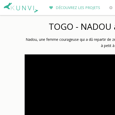
DÉCOUVREZ LES PROJETS
ENTREPRENEURS DU MONDE
PO
TOGO - NADOU av
Nadou, une femme courageuse qui a dû repartir de zéro
à petit à