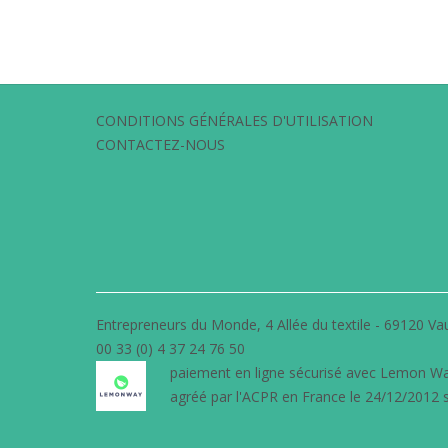
CONDITIONS GÉNÉRALES D'UTILISATION
CONTACTEZ-NOUS
Entrepreneurs du Monde, 4 Allée du textile - 69120 Vau
00 33 (0) 4 37 24 76 50
paiement en ligne sécurisé avec
Lemon W
agréé par l'ACPR en France le 24/12/2012 