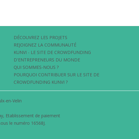
DÉCOUVREZ LES PROJETS
REJOIGNEZ LA COMMUNAUTÉ
KUNVI - LE SITE DE CROWDFUNDING
D'ENTREPRENEURS DU MONDE
QUI SOMMES-NOUS ?
POURQUOI CONTRIBUER SUR LE SITE DE
CROWDFUNDING KUNVI ?
lx-en-Velin
ay
, Etablissement de paiement
sous le numéro 16568J.