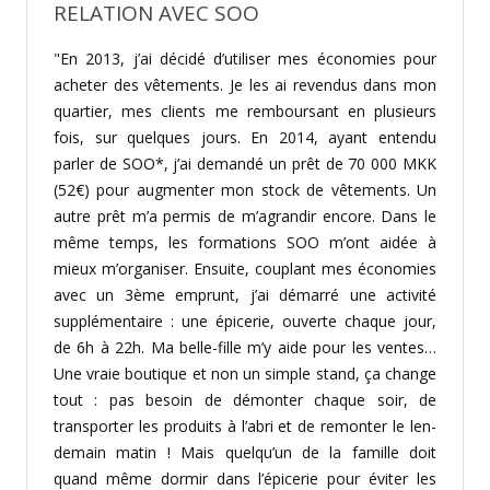
RELATION AVEC SOO
"En 2013, j’ai décidé d’utiliser mes économies pour
acheter des vêtements. Je les ai reven­dus dans mon
quartier, mes clients me rem­boursant en plusieurs
fois, sur quelques jours. En 2014, ayant entendu
parler de SOO*, j’ai demandé un prêt de 70 000 MKK
(52€) pour augmenter mon stock de vêtements. Un
autre prêt m’a permis de m’agrandir encore. Dans le
même temps, les formations SOO m’ont aidée à
mieux m’organiser. Ensuite, couplant mes économies
avec un 3ème emprunt, j’ai démarré une activité
supplémentaire : une épicerie, ou­verte chaque jour,
de 6h à 22h. Ma belle-fille m’y aide pour les ventes…
Une vraie boutique et non un simple stand, ça change
tout : pas besoin de démonter chaque soir, de
transpor­ter les produits à l’abri et de remonter le len­
demain matin ! Mais quelqu’un de la famille doit
quand même dormir dans l’épicerie pour éviter les