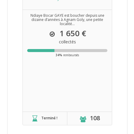
Ndiaye Bocar GAYE est boucher depuis une
dizaine d’années à Agnam Goly, une petite
localité...
1 650 €
collectés
34%
remboursés
108
Terminé !